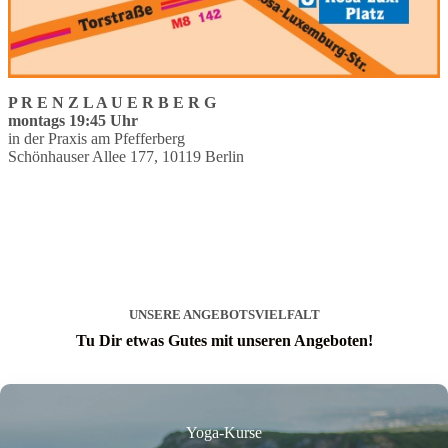
P R E N Z L A U E R B E R G
montags 19:45 Uhr
in der Praxis am Pfefferberg
Schönhauser Allee 177, 10119 Berlin
Zum Yoga anmelden!
UNSERE ANGEBOTSVIELFALT
Tu Dir etwas Gutes mit unseren Angeboten!
Yoga-Kurse