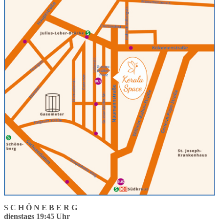
S C H Ö N E B E R G
dienstags 19:45 Uhr