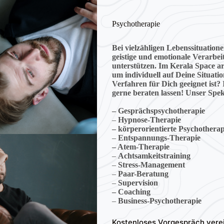
Psychotherapie
Bei vielzähligen Lebenssituation
geistige und emotionale Verarbe
unterstützen. Im Kerala Space ar
um individuell auf Deine Situati
Verfahren für Dich geeignet ist
gerne beraten lassen!
Unser Spek
– Gesprächspsychotherapie
–
Hypnose-Therapie
– körperorientierte Psychotherap
–
Entspannungs-Therapie
– Atem-Therapie
–
Achtsamkeitstraining
–
Stress-Management
–
Paar-Beratung
–
Supervision
– Coaching
–
Business-Psychotherapie
Kostenloses Vorgespräch vere