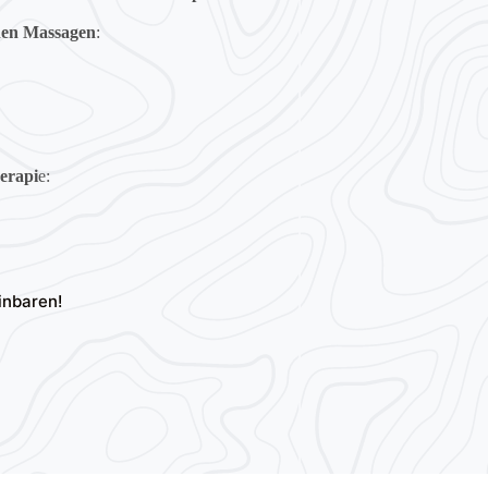
hen Massagen
:
erapi
e:
inbaren!